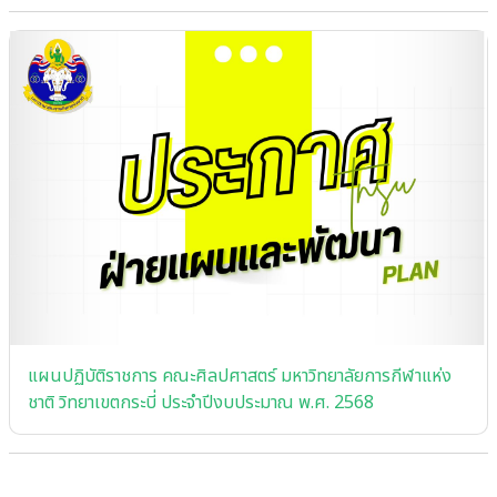
แผนปฏิบัติราชการ คณะศิลปศาสตร์ มหาวิทยาลัยการกีฬาแห่ง
ชาติ วิทยาเขตกระบี่ ประจําปีงบประมาณ พ.ศ. 2568