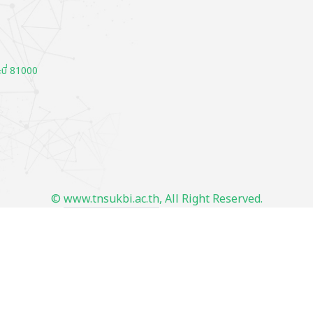
บี่ 81000
©
www.tnsukbi.ac.th
, All Right Reserved.